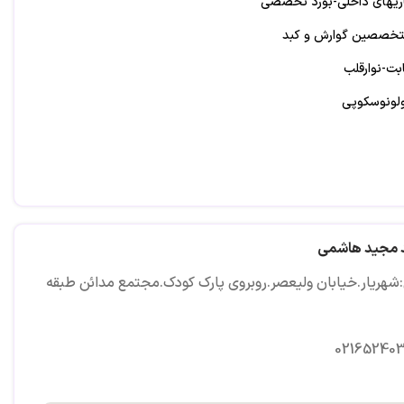
یهای داخلی-بورد تخصصی
تخصصین گوارش و کبد
ابت-نوارقلب
لونوسکوپی
د مجید هاشمی
شهریار.خیابان ولیعصر.روبروی پارک کودک.مجتمع مدائن طبقه
02165240