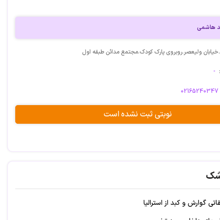
د هاشمی
.خیابان ولیعصر.روبروی پارک کودک.مجتمع مدائن طبقه اول
-
02165240347
نوبتی ثبت نشده است
شک
ی گوارش و کبد از استرالیا