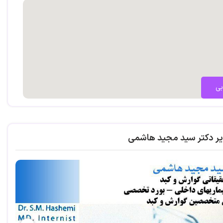
بی
یر دکتر سید مجید هاشمی