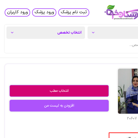
ثبت نام پزشک
ورود پزشک
ورود کاربران
انتخاب مطب
افزودن به لیست من
20607