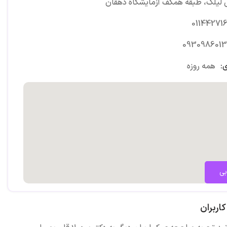
 لیلک، طبقه همکف آزمایشگاه دهقان
01144271
0930986013
:
همه روزه
بی
اربران