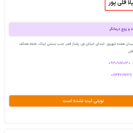
ا قلی پور
و زوج درمانگر
یدان هفده شهریور، ابتدای خیابان نور، پاساژ فجر جنب بستنی لیلک، طبقه همکف
قان
09309860130
01144271638
نوبتی ثبت نشده است