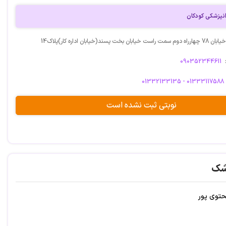
پزشکی کودکان
پسند(خیابان اداره کار)پلاک14
090352344611
01332133135 - 01333117588
نوبتی ثبت نشده است
شک
حتوی پور