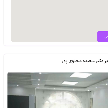
بی
یر دکتر سعیده محتوی پور