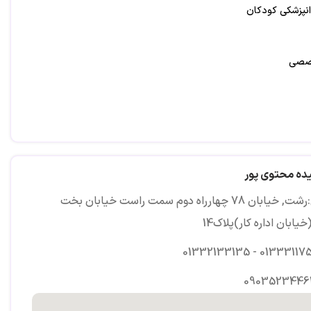
پزشکی کودکان
خصصی
ده محتوی پور
آدرس:رشت, خیابان 78 چهارراه دوم سمت راست خیابان بخت
یابان اداره کار)پلاک14
01332133135 - 01333117
09035234461