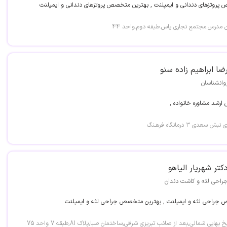
روتزهای دندانی و ایمپلنت , بهترین متخصص پروتزهای دندانی و ایمپلنت
بان مدرس.مجتمع تجاری یاس.طبقه دوم.واحد 44
ضا ابراهیم زاده سنو
وانشناسان
 ارشد مشاوره خانواده ,
دی ۳ درمانگاه فرهـنگ
کتر شهریار الیاهو
راحی لثه و کاشت دندان
جراحی لثه و ایمپلنت , بهترین متخصص جراحی لثه و ایمپلنت
هایی شمالی,بعد از صائب تبریزی شرقی,ساختمان صبا,پلاک 81,طبقه 7 واحد 75