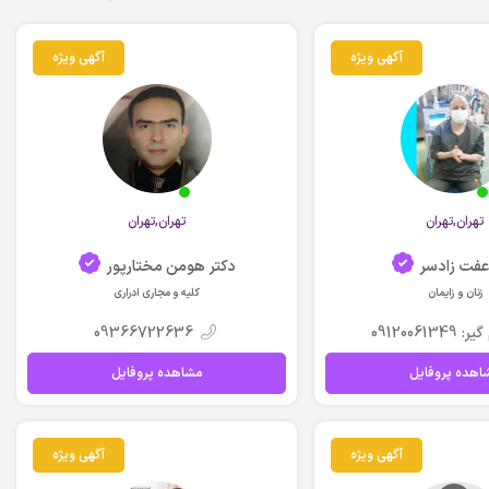
آگهی ویژه
آگهی ویژه
تهران,تهران
تهران,تهران
عفت زادسر
دکتر هومن مختارپور
زنان و زایمان
کلیه و مجاری ادراری
 09120061349
09366722636
اهده پروفایل
مشاهده پروفایل
آگهی ویژه
آگهی ویژه