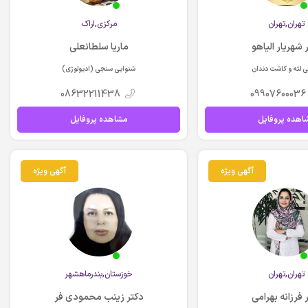
تهران,تهران
مركزي,اراک
 شهریار الیاهو
ماریا سلطانعلی
 لثه و کاشت دندان
شنوایی سنجی (ادیولوژی)
08632211438
09907600036
اهده پروفایل
مشاهده پروفایل
آگهی ویژه
آگهی ویژه
تهران,تهران
خوزستان,بندرماهشهر
 فرزانه بهرامی
دکتر زینب محمودی فر