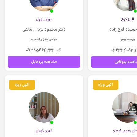
البرز,کرج
تهران,تهران
حمیده فرج زاده
دکتر محمود یزدان پناهی
پوست و مو
جراحی مغز و اعصاب
09385664232
02632408211
اهده پروفایل
مشاهده پروفایل
آگهی ویژه
آگهی ویژه
ان رضوي,قوچان
تهران,تهران