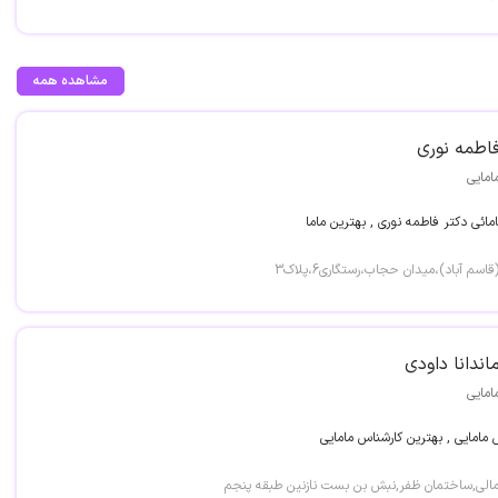
مشاهده همه
اطمه نوری
امایی
ائی دکتر فاطمه نوری , بهترین ماما
 آباد)،میدان حجاب،رستگاری6،پلاک3
اندانا داودی
امایی
 مامایی , بهترین کارشناس مامایی
الی,ساختمان ظفر,نبش بن بست نازنین طبقه پنجم