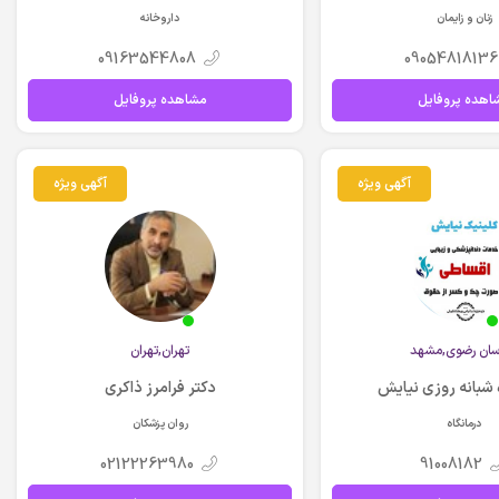
زنان و زایمان
داروخانه
09163544808
09054818136
اهده پروفایل
مشاهده پروفایل
آگهی ویژه
آگهی ویژه
سان رضوي,مشهد
تهران,تهران
 شبانه روزی نیایش
دکتر فرامرز ذاکری
درمانگاه
روان پزشکان
02122263980
91008182