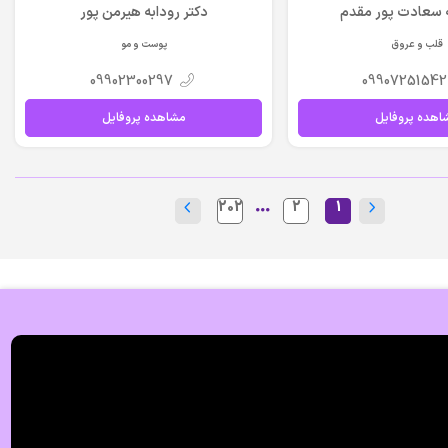
ه سعادت پور مقدم
دکتر رودابه هیرمن پور
قلب و عروق
پوست و مو
09902300297
09907251542
اهده پروفایل
مشاهده پروفایل
202
2
1