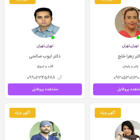
تهران,تهران
تهران,تهران
تر زهرا خلج
دکتر ایوب صالحی
زنان و زایمان
قلب و عروق
09902345688
09305301130
اهده پروفایل
مشاهده پروفایل
آگهی ویژه
آگهی ویژه