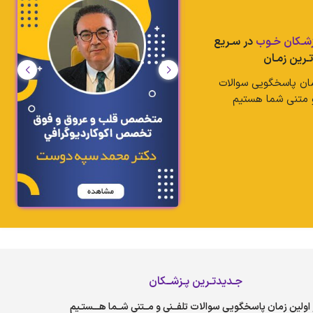
شـکان خـوب
در سـریع
تـرین زمـان
مان پاسخگویی سوالات
 متنی شما هستیم
جـدیدتـرین پـزشــکان
اولین زمان پاسخگویی سوالات تلفــنی و مــتنی شــما هـــستـیم