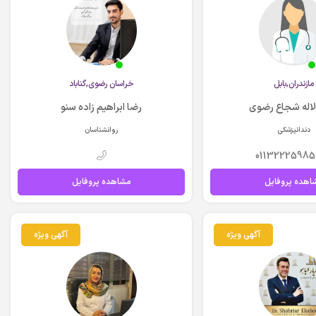
مازندران,بابل
خراسان رضوي,گناباد
لاله شجاع رضوی
رضا ابراهیم زاده سنو
دندانپزشکی
روانشناسان
01132225985
اهده پروفایل
مشاهده پروفایل
آگهی ویژه
آگهی ویژه