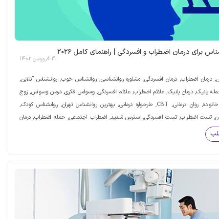
اس برای درمان اضطراب و افسردگی | راهنمای کامل ۲۰۲۶
19 فروردین 1402
, درمان اضطراب, درمان افسردگی, مشاوره روانشناسی, روانشناس خوب, روانشناس آنلاین,
حمله پانیک, درمان پانیک, علائم اضطراب, علائم افسردگی, وسواس فکری, درمان وسواس, زوج
درمانی, مشاوره خانواده, روان درمانی, CBT, طرحواره درمانی, بهترین روانشناس تهران, روانشناس کودک,
ن, تست اضطراب, تست افسردگی, استرس شدید, اضطراب اجتماعی, حمله اضطراب, درمان
زدواج, روانشناس بالینی
لب