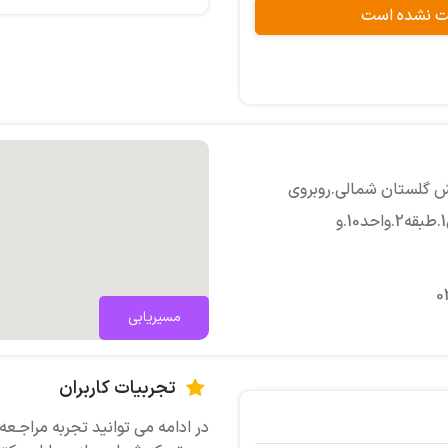
اینستاگرام: https://instagram.com/moo.yar?igshid=YmMyMTA2M2Y=
بت نشده است
اینستاگرام2: https://instagram.com/dr.reyhanehmehregan?igshid=YmMyMTA2M2Y=
بش گلستان شمالی.روبروی
ایستگاه مهران.ساختمان پزشکان شماره1.ورودی1.طبقه2.واحد10.و
0
مسیریابی
تجربیات کاربران
در ادامه می توانید تجربه مراجـعه ی