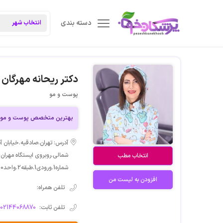
دسته بندی
دکتر ریحانه مهرگان
پوست و مو
بهترین متخصص پوست و مو د
آدرس: تهران.صادقیه.خیابان آ
شمالی.روبروی ایستگاه مهران
انتخاب مطب
شماره1.ورودی1.طبقه2.واحد10.و ورودی2.طبقه2.واحد9
افزودن به لیست من
تلفن همراه:
تلفن ثابت:
-02144068870