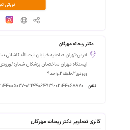
نوبتی ث
دکتر ریحانه مهرگان
آدرس:تهران.صادقیه.خیابان آیت الله کاشانی.ن
ورودی2.طبقه2.واحد9
تلفن:
2144005027-02144064929-02144068870
گالری تصاویر دکتر ریحانه مهرگان