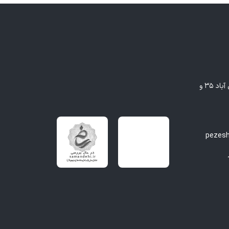
مشهد - بلوار وکیل آباد، بین وکیل آباد ۳۵ و
pezes