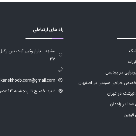
راه های ارتباطی
زشک
۳۷
ررات
یوتراپی در پردیس
hkanekhoob.com@gmail.com
خصص جراحی عمومی در اصفهان
شنبه: 8صبح تا پنجشنبه 13 عصر
انپزشک در تهران
شفا در زاهدان
 قزوین