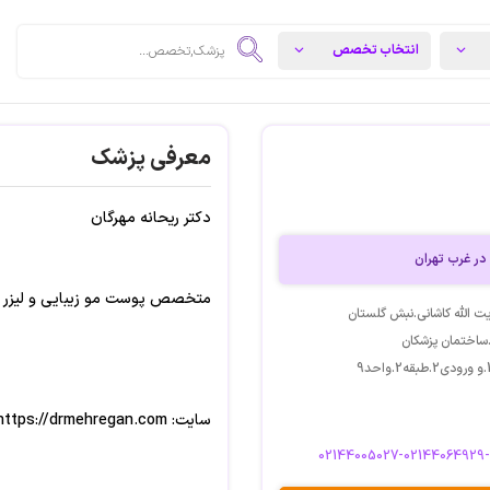
معرفی پزشک
دکتر ریحانه مهرگان
ر غرب تهران
متخصص پوست مو زیبایی و لیزر
یت الله کاشانی.نبش گلستان
.ساختمان پزشکان
سایت: https://drmehregan.com/
02144005027-02144064929