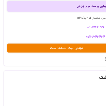
یبایی پوست مو و جراحی
ستقلال 1و3پلاک53
09151142331
05136043434
نوبتی ثبت نشده است
شک