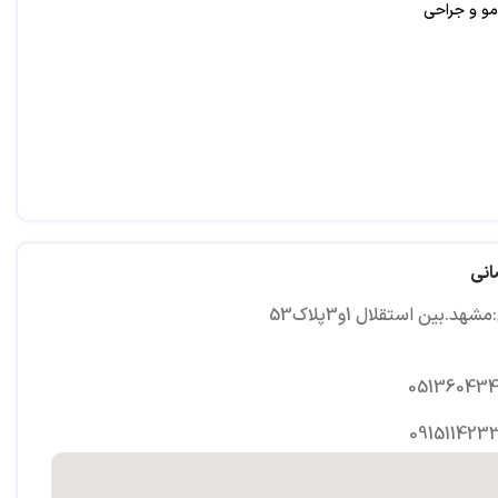
و و جراحی
انی
هد.بین استقلال 1و3پلاک53
05136043
0915114233