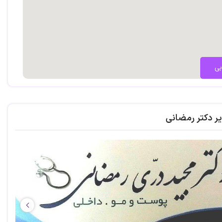
بی
یر دکتر رمضانی