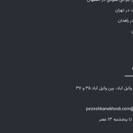
 در تهران
ر زاهدان
یل آباد، بین وکیل آباد ۳۵ و ۳۷
pezeshkanekhoob.com@