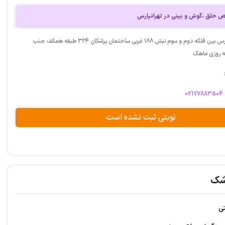
 حلق ،گوش و بینی در تهرانپارس
آدرس: تهرانپارس بین فلکه دوم و سوم نبش ۱۸۸ غربی ساختمان پزشکان ۳۲۴ طبقه همکف جنب
نه روزی ماهک
02177883504
نوبتی ثبت نشده است
شک
تی