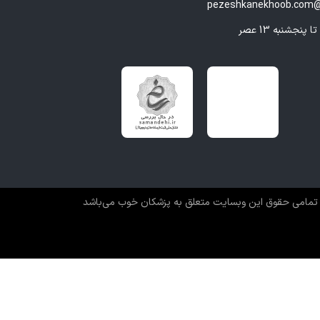
pezeshkanekhoob.com@
تمامی حقوق این وبسایت متعلق به پزشکان خوب می‌باشد