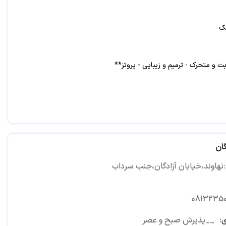
شک
ت و متحرک - ترمیم و زیبایی - پروتز**
گان
نهاوند،خیابان آزادگان،جنب سرداب
0813235
:
__پذیرش صبح و عصر