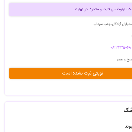
ک- ارتودنسی ثابت و متحرک در نهاوند
،خیابان آزادگان،جنب سرداب
0813235068
بح و عصر
نوبتی ثبت نشده است
شک
وند