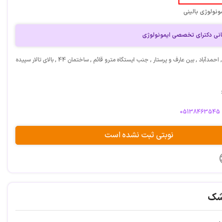
مونولوژی بالینی
انی دکترای تخصصی ایمونولوژی
آدرس: مشهد, احمدآباد , بین عارف و پرستار , جنب ایستگاه مترو قائم , ساختمان 44 , بالای تالار سپیده
05138463545
نوبتی ثبت نشده است
شک