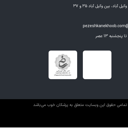
یل آباد، بین وکیل آباد ۳۵ و ۳۷
pezeshkanekhoob.com@
تمامی حقوق این وبسایت متعلق به پزشکان خوب می‌باشد