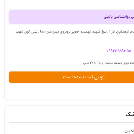
 روانشناسی بالینی
آدرس: کرمانشاه, فرهنگیان فاز 1 , بلوار شهید فهمیده جنوبی روبروی دبیرستان سما , نبش کوی شهید
09923889355
بجز جمعه ساعت از ۱۵ تا ۲۲ شب
نوبتی ثبت نشده است
شک
دیان