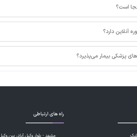
این پزشک را پیشنهاد 
سلام بار اول رفتم پیش 
حال درمان هستم ولی تشخیص
بروی متوجه میشوی من از ک
این پزشک را پیشنهاد 
آقای دکتر یزدان نجات 
حوصله جواب بیمارهاشون ر
راه های ارتباطی
زشک