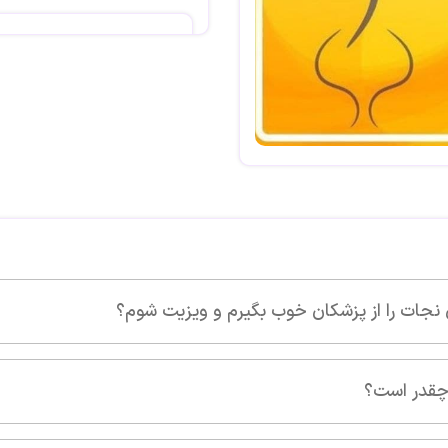
این پزشک را پیشنهاد 
سلام برخورد خیلی محترم
مقامشان چنان تاثیر برانگ
و برخورد تا کنون ندیده بو
نوع و درمان هستن
این پزشک را پیشنهاد 
و ویزیت شوم؟
درود بر شما. بنده به و
و تحت درمان قرار گرفتم. گ
نجات بر خلاف جوان بودن ب
خوشرو،متین و باوقار. بسیار
دارای مدارک عالی دانشگا
تحسین دارد.