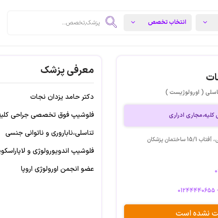
معرفی پزشک
ات
اسلی ( اورولوژیست )
دکتر حامد یزدان نجات
فلوشیپ فوق تخصصی جراحی کلیه،
لیه،مجاری ادراری
تناسلی،ناباروری و ناتوانی جنسی
آدرس: آمل خیابان امام خمینی، آفتاب 15/1 ساختمان پزشکان
فلوشیپ اندویورولوژی و لاپاراسکو
عضو انجمن اورولوژی اروپا
01244440655 
بت نشده است