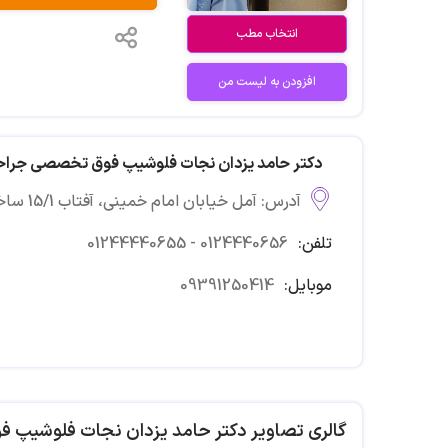
انتخاب مطب
افزودن به لیست من
دکتر حامد یزدان نجات فلوشیپ فوق تخصصی جراحی
آدرس: آمل خیابان امام خمینی، آفتاب 15/1 ساختمان پزشکان هراز،واحد 506
تلفن:
01244440655 - 0124440656
موبایل:
09391250414
گالری تصاویر دکتر حامد یزدان نجات فلوشیپ