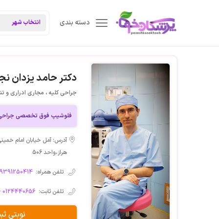
دسته بندی
دکتر حامد یزدان نج
جراحی کلیه ، مجاری ادراری و تن
فلوشیپ فوق تخصصی جراحی ک
هراز،واحد 506
تلفن همراه:
09391250414
تلفن ثابت:
- 0124440656
نوبتی ث