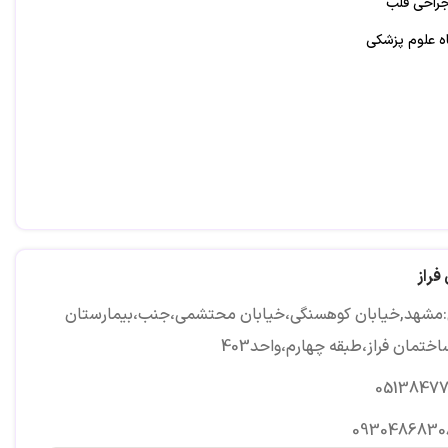
احی قلب
اه علوم پزشکی
فراز
مشهد,خیابان کوهسنگی،خیابان محتشمی،جنب،بیمارستان
ختمان فراز،طبقه چهارم،واحد403
05138477
0930486830