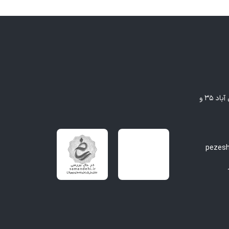
مشهد - بلوار وکیل آباد، بین وکیل آباد ۳۵ و
pezes