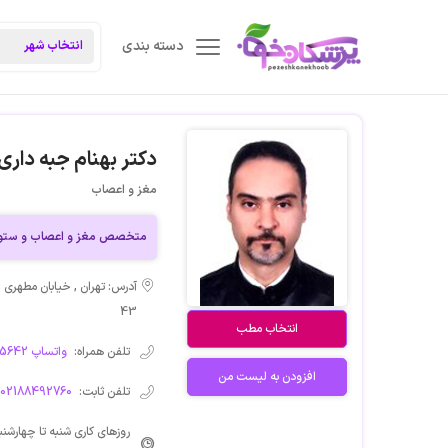
دسته بندی
دکتر بهنام جبه داری
مغز و اعصاب
متخصص مغز و اعصاب و ستو
43
انتخاب مطب
تلفن همراه:
09193365642 واتساپ
افزودن به لیست من
تلفن ثابت:
 02188492760