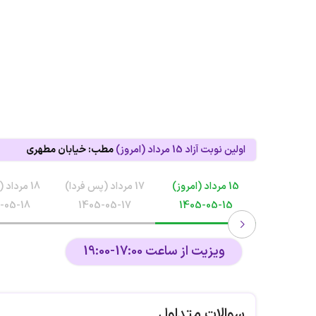
اولین نوبت آزاد
15 مرداد (امروز)
مطب: خیابان مطهری
ه تقویم
15 مرداد (امروز)
17 مرداد (پس فردا)
18 مرداد (یکشنبه)
-05-18
1405-05-17
1405-05-15
.
ویزیت از ساعت 17:00-19:00
سوالات متداول