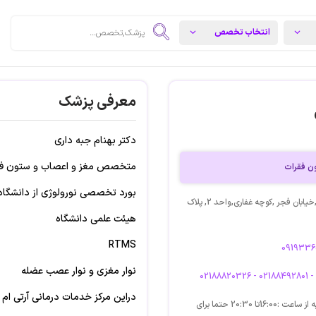
معرفی پزشک
دکتر بهنام جبه داری
متخصص مغز و اعصاب و ستون فق
ن فقرات
بورد تخصصی نورولوژی از دانشگاه
آدرس: تهران , خیابان مطهری ,خیابان فجر ,کوچه غفاری,واحد 2, پلاک
هیئت علمی دانشگاه
RTMS
نوار مغزی و نوار عصب عضله
02188820326 - 02188492801 -
دراین مرکز خدمات درمانی آرتی ام
روزهای کاری شنبه تا چهارشنبه از ساعت :16:00تا 20:30 حتما برای