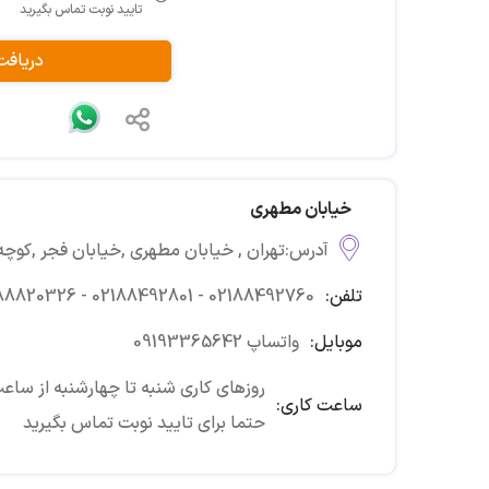
تایید نوبت تماس بگیرید
دریافت
خیابان مطهری
آدرس:تهران , خیابان مطهری ,خیابان فجر ,کوچه غفاری,و
تلفن:
88820326 - 02188492801 - 02188492760
موبایل:
09193365642 واتساپ
روزهای کاری شنبه تا چهارشنبه از ساعت :16:00تا 30
ساعت کاری:
حتما برای تایید نوبت تماس بگیرید