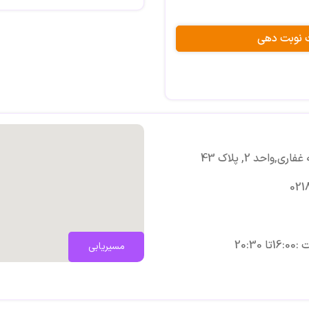
 نوبت دهی
احد 2, پلاک 43
021
20:
مسیریابی