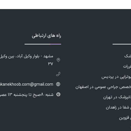
راه های ارتباطی
زشک
۳۷
ررات
یوتراپی در پردیس
hkanekhoob.com@gmail.com
خصص جراحی عمومی در اصفهان
شنبه: 8صبح تا پنجشنبه 13 عصر
انپزشک در تهران
شفا در زاهدان
 قزوین