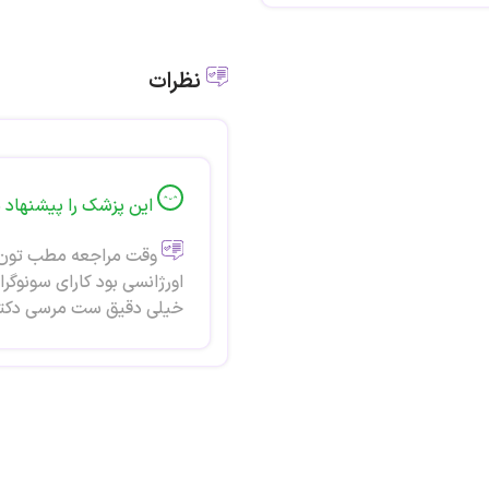
انواع داپلر رنگی - بیوفیزیکال و NST
نظرات
هیستروگرافی -فیستولوگرافی و ....
این پزشک را پیشنهاد 
وقت مراجعه مطب تون عا
اورژانسی بود کارای سونوگ
خیلی دقیق ست مرسی دکت