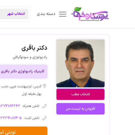
دسته بندی
دکتر باقری
رادیولوژی و سونوگرافی
کلینیک رادیولوژی دکتر باقری
آدرس: اردیبهشت غربی،جنب کا
بهار،طبقه اول
انتخاب مطب
تلفن همراه:
9374184242
افزودن به لیست من
تلفن ثابت:
132340814-5
نوبتی ث