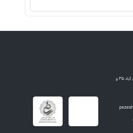
مشهد - بلوار وکیل آباد، بین وکیل آباد ۳۵ و
pezes