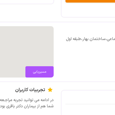
OPG و تک دندان دیجیتال
آنژیوگرافی اندان تحتانی و فوقانی
ماعی،ساختمان بهار،طبقه اول
غربالگری 3 ماه اول و دوم براساس MFM
HIP مغز نوزاد و ...
مسیریابی
IVP--VCUG--RUG
تجربیات کاربران
در ادامه می توانید تجربه مراجـعه ی
شما هم از بیماران دکتر باقری بود
باریوم سوالو_انما_ترانزیت و..
تصویری ث