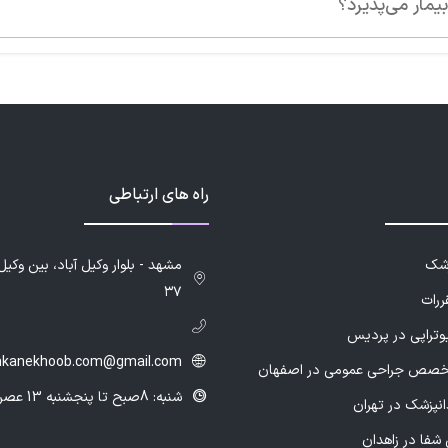
راه های ارتباطی
زشک
۳۷
ررات
یوتراپی در پردیس
hkanekhoob.com@gmail.com
خصص جراحی عمومی در اصفهان
شنبه: 8صبح تا پنجشنبه 13 عصر
انپزشک در تهران
شفا در زاهدان