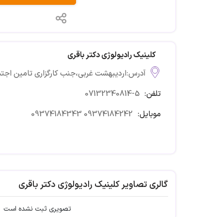
کلینیک رادیولوژی دکتر باقری
آدرس:اردیبهشت غربی،جنب کارگزاری تامین اجت
تلفن:
07132340814-5
موبایل:
09374184242
09374184343
گالری تصاویر کلینیک رادیولوژی دکتر باقری
تصویری ثبت نشده است