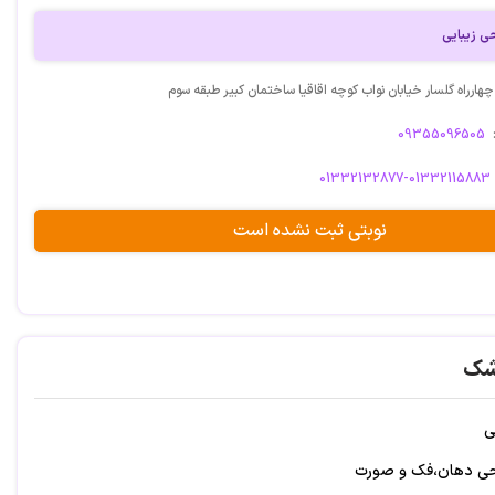
 زیبایی
ارراه گلسار خیابان نواب کوچه اقاقیا ساختمان کبیر طبقه سوم
09355096505
01332132877-01332115883
نوبتی ثبت نشده است
شک
ی
 دهان،فک و صورت