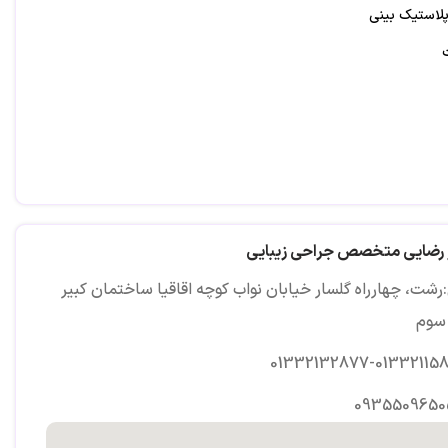
لاستیک بینی
ر رضایی متخصص جراحی زیبایی
رشت، چهارراه گلسار خیابان نواب کوچه اقاقیا ساختمان کبیر
سوم
01332132877-01332115
0935509650