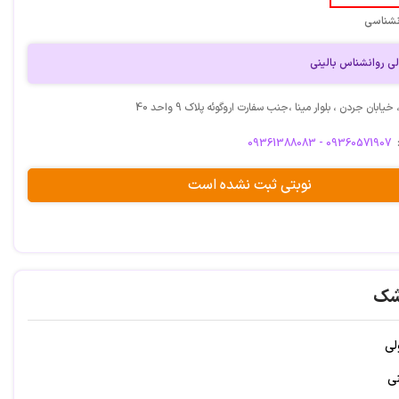
نشناسی
لی روانشناس بالینی
یابان جردن ، بلوار مینا ،جنب سفارت اروگوئه پلاک 9 واحد 40
09361388083 - 09360571907
نوبتی ثبت نشده است
شک
لی
نی