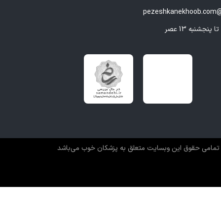
pezeshkanekhoob.com@
تمامی حقوق این وبسایت متعلق به پزشکان خوب می‌باشد