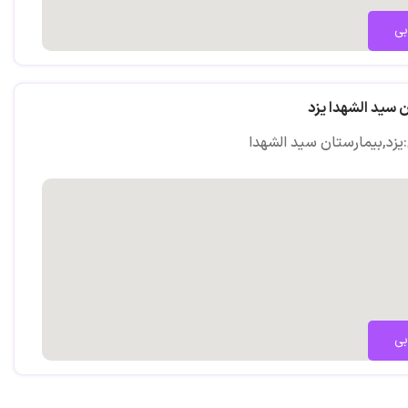
بی
 سید الشهدا یزد
یزد,بیمارستان سید الشهدا
بی