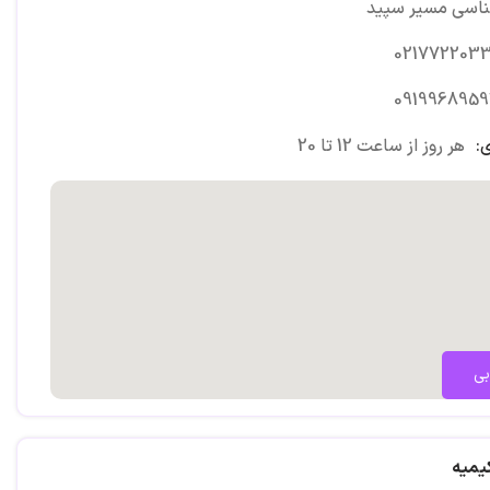
ناسی مسیر سپید
0217722033
0919968959
:
هر روز از ساعت 12 تا 20
بی
میه