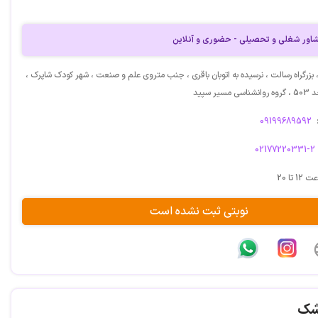
اور شغلی و تحصیلی - حضوری و آنلاین
 بزرگراه رسالت ، نرسیده به اتوبان باقری ، جنب متروی علم و صنعت ، شهر کودک شاپرک ،
09199689592
02177220331-2
 تا 20
نوبتی ثبت نشده است
شک