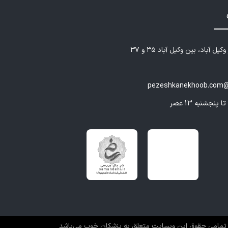
یل آباد، بین وکیل آباد ۳۵ و ۳۷
pezeshkanekhoob.com@
تمامی حقوق این وبسایت متعلق به پزشکان خوب می‌باشد