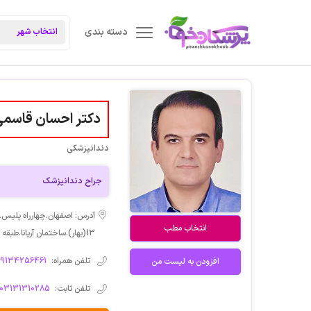
دسته بندی
دکتر احسان قاسم
دندانپزشکی
جراح دندانپزشک
آدرس: اصفهان.چهارراه پلیس.
انتخاب مطب
13(بهار).ساختمان آریانا.طبقه اول.واحد 7
تلفن همراه:
09134256461
افزودن به لیست من
تلفن ثابت:
03131310285