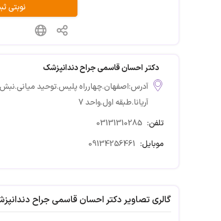
نوبتی ث
دکتر احسان قاسمی جراح دندانپزشک
آریانا.طبقه اول.واحد 7
تلفن:
03131310285
موبایل:
09134256461
گالری تصاویر دکتر احسان قاسمی جراح دندانپز