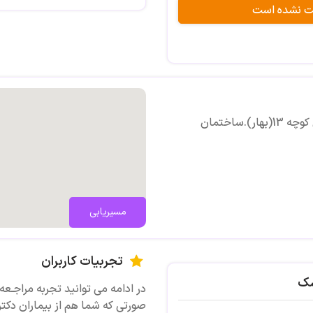
بت نشده است
آدرس:اصفهان.چهارراه پلیس.توحید میانی.نبش کوچه 13(بهار).ساختمان
مسیریابی
تجربیات کاربران
شک
در ادامه می توانید تجربه مراجـعه 
صورتی که شما هم از بیماران دکتر