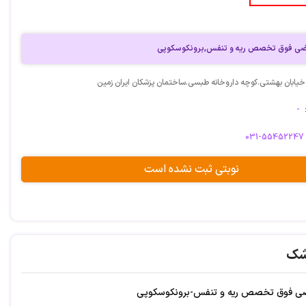
 رضی فوق تخصص ریه و تنفس,برونکوسکوپی
خیابان بهشتی.کوچه داروخانه طبسی.ساختمان پزشکان ایران زمین
-
031-55452247
نوبتی ثبت نشده است
شک
 رضی فوق تخصص ریه و تنفس-برونکوسکوپی