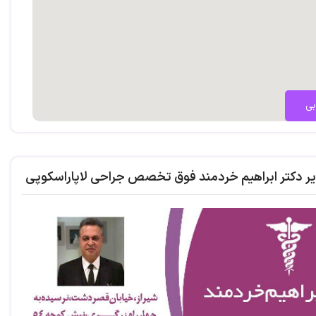
های شدید( ترش کردن شدید)
 به خصوص در ناحیه کشاله ران
وده کوچک
زیر شکمی
بی
ای تخمدان و رحم
یر دکتر ابراهیم خردمند فوق تخصص جراحی لاپاراسکوپی