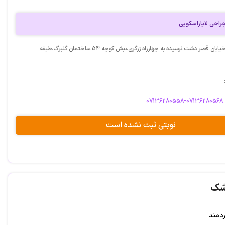
حی لاپاراسکوپی
آدرس: شیراز.خیابان قصر دشت.نرسیده به چهارراه زرگری.نبش کوچه 54.ساختمان گلبرگ.طبقه
07136280558-07136280568
نوبتی ثبت نشده است
شک
ردمند