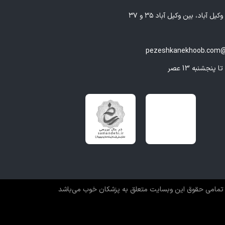
یل آباد، بین وکیل آباد ۳۵ و ۳۷
pezeshkanekhoob.com@
تمامی حقوق این وبسایت متعلق به پزشکان خوب می‌باشد