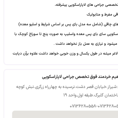
خصصی جراحی های لاپاراسکوپی پیشرفته،
ی مفرط و متابولیک
های چاقی (شامل سه مدل بای پس بر اساس شرایط و اسلیو معده)
اسکوپی سای بای پس معده واسلیپ به صورت پنج تا سوراخ کوچک با
میشود و نیازی به عمل باز نخواهد داشت .
لاغر میشه در طول یکسال و وزن خوبی خواهد داشت علاوه برآن دیابت
ن ، آراتروز مفاصل ، نازایی، ترشای شدید، شب نخوابیدن ها بهبود پیدا
ی به صورت کامل خوب میشه و مریض از هر دو جهت بهره می برد .
اهیم خردمند فوق تخصص جراحی لاپاراسکوپی
فرا تنها یا با طحال
شیراز.خیابان قصر دشت.نرسیده به چهارراه زرگری.نبش کوچه
راحی بر روی معده به دلیل بیماری های خوش خیم و بدخیم
07136280558-07136280
 معده و اثنی عشر