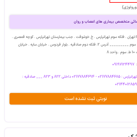
ورولوژی)
رضائی متخصص بیماری های اعصاب و روان
آدرس: آدرس 1:تهران . فلکه سوم تهرانپارس . خ خوشوقت . جنب بیمارستان تهرانپارس . کوچه قمصری .
پلاک 7 .طبقه سوم _________ آدرس 2: فلکه دوم صادقیه . بلوار فردوس . خیابان سایه . خیابان
د 8
09197124497
تهرانپارس : 02177884685 - 02177884694 داخلی 822 و 823 ___ صادقیه :
0214401285
نوبتی ثبت نشده است