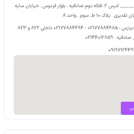
_________ آدرس 2: فلکه دوم صادقیه . بلوار فردوس . خیابان سایه
قدیری . پلاک 10 ط. سوم . واحد 8
تهرانپارس : 02177884685 - 02177884694 داخلی 822 و 823
دقیه : 02144012859
0919712449
بی