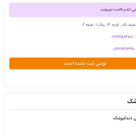
لثه و کاشت ایمپلنت
 , کوچه 12 , پلاک 1 , طبقه 2
09177584501
07136483610
نوبتی ثبت نشده است
شک
می دندانپزشک