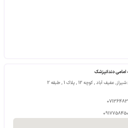
 امامی دندانپزشک
ز, عفیف آباد , کوچه 12 , پلاک 1 , طبقه 2
07136483
0917758450