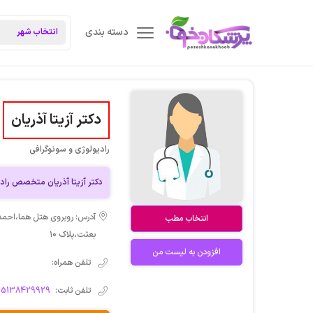
دسته بندی
دکتر آزیتا آذریان
رادیولوژی و سونوگرافی
دکتر آزیتا آذریان متخصص را
انتخاب مطب
بعثت،پلاک ۱۰
افزودن به لیست من
تلفن همراه:
تلفن ثابت:
05138429929