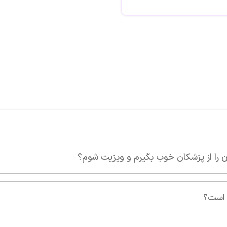
تصویری ث
شوم؟