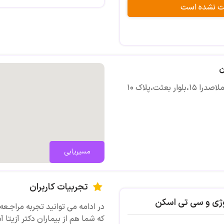
فلوشیپ سونوگرافی و ماموگرافی از ک
بت نشده است
عضو هیئت علمی دانشگاه
ن
پذیرش:8-3 بعد از ظهر
عثت،پلاک ۱۰
آدرس:مشهد،روبروی هتل هما،احمد آباد،بلوار مل
مسیریابی
تجربیات کاربران
وژی و سی تی اسکن
در ادامه می توانید تجربه مراجـعه ی
که شما هم از بیماران دکتر آزیتا آ