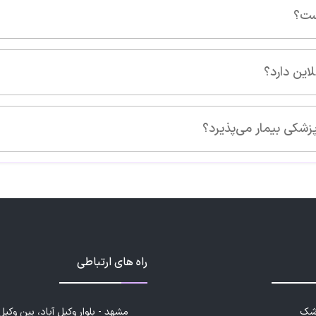
راه های ارتباطی
زشک