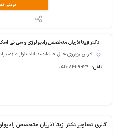
نوبتی ث
دکتر آزیتا آذریان متخصص رادیولوژی و سی تی اسک
آدرس:روبروی هتل هما،احمد آباد،بلوار ملاصدرا،ملاصدرا ۱۵،بلوار ب
تلفن:
05138429929
گالری تصاویر دکتر آزیتا آذریان متخصص رادیول