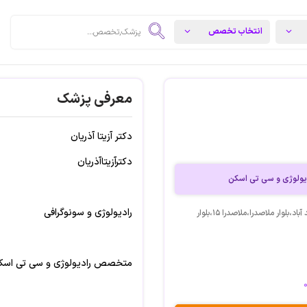
معرفی پزشک
دکتر آزیتا آذریان
دکترآزیتاآذریان
دیولوژی و سی تی اسکن
رادیولوژی و سونوگرافی
آدرس: روبروی هتل هما،احمد آباد،بلوار ملاصدرا،ملاصدرا ۱۵،بلوار
متخصص رادیولوژی و سی تی اسک