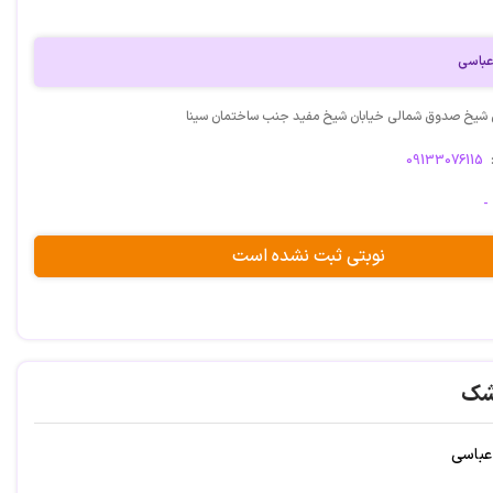
عباسی
ن شیخ صدوق شمالی خیابان شیخ مفید جنب ساختمان سینا
09133076115
-
نوبتی ثبت نشده است
شک
 عباسی