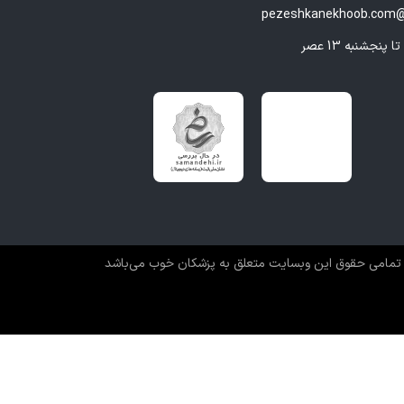
pezeshkanekhoob.com@
تمامی حقوق این وبسایت متعلق به پزشکان خوب می‌باشد