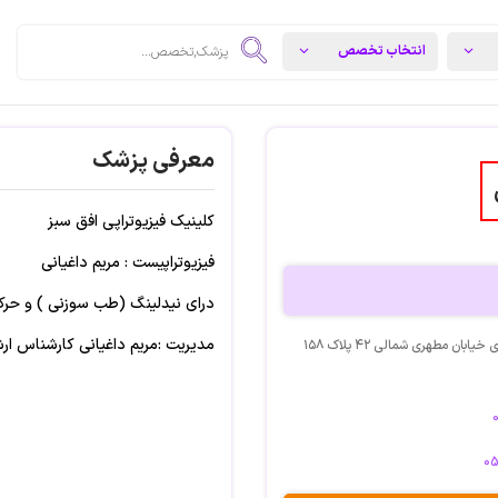
معرفی پزشک
کلینیک فیزیوتراپی افق سبز
فیزیوتراپیست : مریم داغیانی
درای نیدلینگ (طب سوزنی ) و حرکا
مدیریت :مریم داغیانی کارشناس ار
آدرس: مشهد, چهارراه ۳۵ متری خیابان مطهری شمالی ۴۲ پلاک ۱۵۸
0