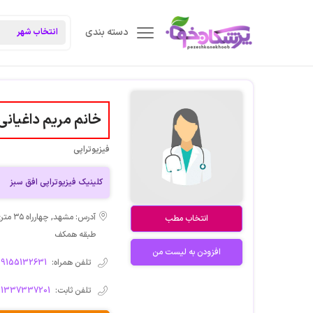
دسته بندی
خانم مریم داغیانی
فیزیوتراپی
کلینیک فیزیوتراپی افق سبز
انتخاب مطب
طبقه همکف
افزودن به لیست من
تلفن همراه:
09155132631
تلفن ثابت:
51337337201