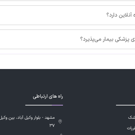
راه های ارتباطی
زشک
۳۷
ررات