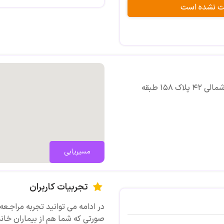
بت نشده است
آدرس:مشهد, چهارراه ۳۵ متری خیابان مطهری شمالی ۴۲ پلاک ۱۵۸ طبقه
مسیریابی
تجربیات کاربران
در ادامه می توانید تجربه مراجـعه ی
صورتی که شما هم از بیماران خانم 