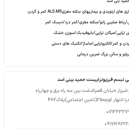
حمید بنی اسد
ی ارتوپدی و بیماریهای سکته مغزیALS.MS کمر و گردن
باط صلیبی زانو/سکته مغزی/کمر درد/دیسک کمر
زر تراپی/میگان تراپی/بایوفیدبک/سوزن خشک
 و کمر/الکتروتراپی/ماساژ/تکنیک های دستی
لیز و سالن بزرگ تمرین درمانی
سرویکوژنیک
پی تبسم فیزیوتراپیست حمید بینی اسد
ترل ادرار خانمها و آقایون پس از جراحی پروستات
شیراز.خیابان قصرالدشت.بین سه راه برق و چهارراه
 عضلانی
ار کوچه25(تامین اجتماعی)پلاک482
07132337
0917128222