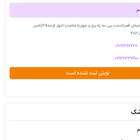
سم
آدرس: شیراز.خیابان قصرالدشت.بین سه راه برق و چهارراه ملاصدرا.انتهار کوچه25(تامین
4
09171282228
07132337700
نوبتی ثبت نشده است
شک
م