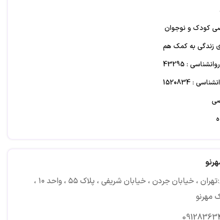
ی کودک و نوجوان
زندگی به کمک هم
شناسی : 43295
اسی : 1520834
ی
ه
 کودک و نوجوان
هرنو
ین و کودکان (مشاوره والدین)
آدرس:تهران ، خیابان جردن ، خیابان شریفی ، پلاک ۵۵ ، واحد ۱۰ ،
ت خلقی، اضطراب، استرس، وسواس، انواع فوبیا
ک مهرنو
09128363