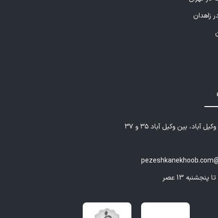
‌های خلاقیت و مهارت اجتماعی ویژه ی کودکان
ر زاهدان
‌های مادر و کودک ( تعامل مثبت والد و کودک )
‌های مهارت‌های زندگی بزرگسال( ویژه ی والدین)
کتاب خوانی( زندگی خود را دوباره بیافرینیم ) ویژه‌ی والدین
یل آباد، بین وکیل آباد ۳۵ و ۳۷
pezeshkanekhoob.com@