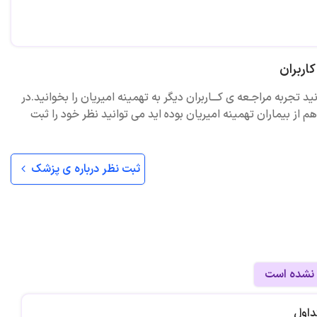
ا و استاندارهای اخلاق حرفه ای برای روانشناسان و مشاوران
ربیگری فرزندپروری کودک و نوجوان
اربران
بت
ید تجربه مراجـعه ی کـــاربران دیگر به تهمینه امیریان را بخوانید.در
 سالگی
 از بیماران تهمینه امیریان بوده اید می توانید نظر خود را ثبت
اساس نظریه آدلر
رتقاء عزت نفس
ثبت نظر درباره ی پزشک
 اساس رویکرد اکت
ارتقا هوش هیجانی
اساس تئوری انتخاب
ساس رویکرد DBT
 نشده است
اساس رویکرد طرحواره
داول