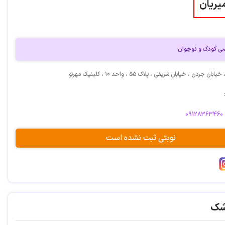
یریان
ی کودک و نوجوان
 جردن ، خیابان شریفی ، پلاک ۵۵ ، واحد ۱۰ ، کلینیک مهرنو
09128363460
نوبتی ثبت نشده است
شک