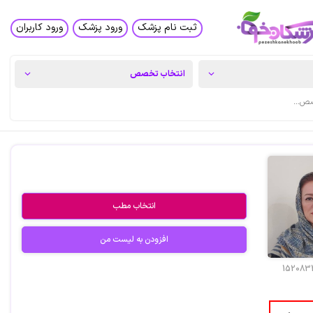
ثبت نام پزشک
ورود پزشک
ورود کاربران
انتخاب مطب
افزودن به لیست من
152083