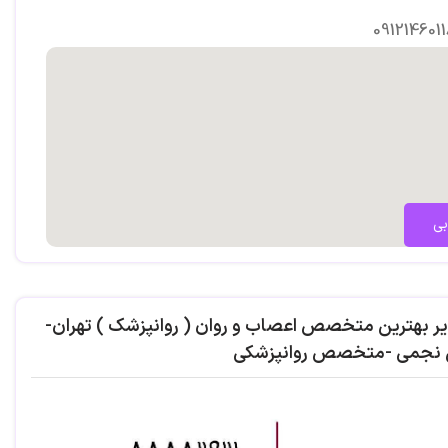
091214601
بی
یر بهترین متخصص اعصاب و روان ( روانپزشک ) تهران-
 نجمی -متخصص روانپزشکی