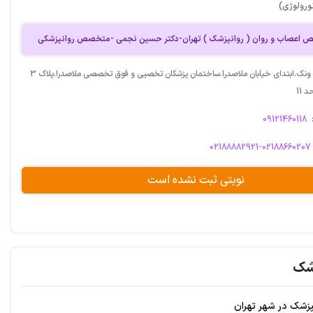
ورولوژی)
 اعصاب و روان ( روانپزشک ) تهران-دکتر حسین نجمی -متخصص روانپزشکی
آدرس: میدان ونک.ابتدای خیابان ملاصدرا.ساختمان پزشکان تخصیی و فوق تخصصی ملاصدرا.پلاک 3
 11
09121460118
02188882921-02188660207
نوبتی ثبت نشده است
شک
شک در شهر تهران