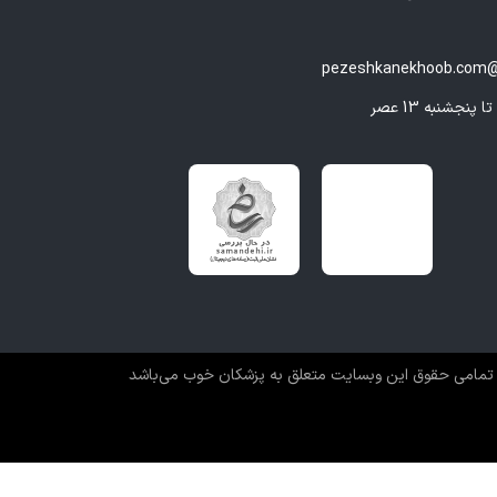
pezeshkanekhoob.com@
تمامی حقوق این وبسایت متعلق به پزشکان خوب می‌باشد