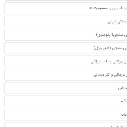
ی قانونی و مسمویت ها
ات رشد
: مشکلاتی مانند کوتاهی قد یا رشد ناکافی.
ات متابولیک
: مشکلاتی مانند چاقی و سندرم متابولیک.
نتی ایرانی
 های غدد فوق کلیوی
: مانند کم کاری یا پرکاری غده فوق کلیوی.
یی سنجی(اپتومتری)
لات جنسی
: مشکلاتی مانند تغییرات غیرعادی در هورمون های
ه ممکن است بر بلوغ و رشد جنسی تأثیر بگذارد.
یی سنجی (ادیولوژی)
 بهترین فوق تخصص غدد در تهران معمولا چه قدر است؟
کی ورزشی و طب ورزشی
ت بهترین فوق تخصص غدد در تهران به عوامل مختلفی بستگی
 درمانی و کار درمانی
مله مکان مطب، تجربه و شهرت پزشک و همچنین خدمات اضافی
ویزیت ارائه می شود. معمولاً هزینه ویزیت در مطب های
د فنی
ر از مراکز درمانی عمومی است. علاوه بر این، اگر پزشک در
گاه
ی یا بیمارستان های خصوصی مشغول به کار باشد، ممکن
یشتری برای ویزیت دریافت کند. در ادامه، یک جدول تقریبی از
انه
ت های فوق تخصص غدد در تهران ارائه شده است: