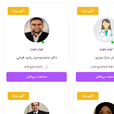
آگهی ویژه
آگهی ویژه
تهران,تهران
تهران,تهران
تر سارا بحری
دکتر محمدوحید رشید فرخی
33522832
0935732394
اهده پروفایل
مشاهده پروفایل
آگهی ویژه
آگهی ویژه