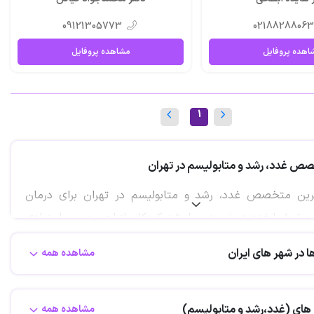
09121305773
0218828806
اهده پروفایل
مشاهده پروفایل
1
ص غدد، رشد و متابولیسم در تهران
رین متخصص غدد، رشد و متابولیسم در تهران برای درمان
مرتبط با غدد درونی بدن یا رشد کودکان از اهمیت بسیار زیادی
. از این رو بسیاری از افراد برای انتخاب یک
متخصص غدد رشد
 در شهر های ایران
مشاهده همه
معیارهای مختلفی را در رابطه با پزشک مورد بررسی قرار می
نهایت بهترین انتخاب را داشته باشند. دکتر غدد که گاها با نام
ژیست نیز در بین عموم مردم شناخته می شود، سعی می کند تا
 های (غدد،رشد و متابولیسم)
مشاهده همه