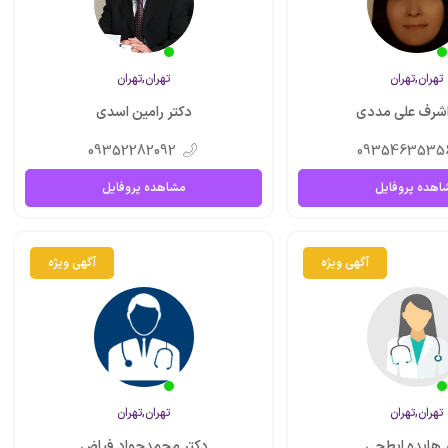
تهران,تهران
تهران,تهران
اشرف علی مددی
دکتر رامین اسدی
09352282092
0935463535
اهده پروفایل
مشاهده پروفایل
آگهی ویژه
آگهی ویژه
تهران,تهران
تهران,تهران
 هایده ابطحی
دکتر محمدجواد فیاض